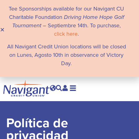
Tee Sponsorships available for our Navigant CU
Charitable Foundation
Driving Home Hope Golf
Tournament
– Septiembre 14th. To purchase,
click here
.
All Navigant Credit Union locations will be closed
on Lunes, Agosto 10th in observance of Victory
Day.
Política de
privacidad