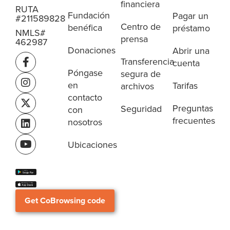
financiera
RUTA
Fundación
Pagar un
#211589828
Centro de
benéfica
préstamo
NMLS#
prensa
462987
Donaciones
Abrir una
Transferencia
cuenta
Póngase
segura de
en
Tarifas
archivos
contacto
Preguntas
Seguridad
con
frecuentes
nosotros
Ubicaciones
Get CoBrowsing code