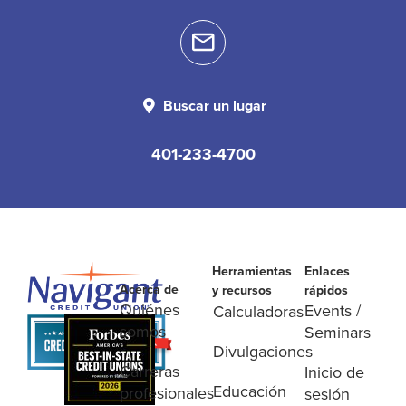
Buscar un lugar
401-233-4700
Herramientas
Enlaces
Acerca de
y recursos
rápidos
Quiénes
Events /
Calculadoras
somos
Seminars
Divulgaciones
Carreras
Inicio de
Educación
profesionales
sesión