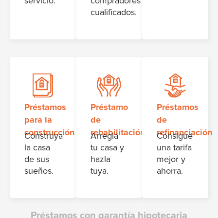
servicio.
compradores
cualificados.
Préstamos
Préstamo
Préstamos
para la
de
de
construcción
rehabilitación
refinanciación
Construya
Arregla
Consigue
la casa
tu casa y
una tarifa
de sus
hazla
mejor y
sueños.
tuya.
ahorra.
Préstamos con garantía hipotecaria