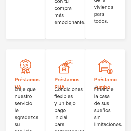
de la
con tu
vivienda
compra
para
más
todos.
emocionante.
Préstamos
Préstamos
Préstamo
VA
FHA
Jumbo
Deje que
Condiciones
Financie
nuestro
flexibles
la casa
servicio
y un bajo
de sus
le
pago
sueños
agradezca
inicial
sin
su
para
limitaciones.