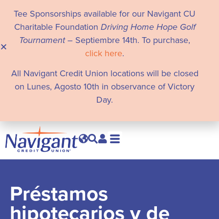
Tee Sponsorships available for our Navigant CU
Charitable Foundation
Driving Home Hope Golf
Tournament
– Septiembre 14th. To purchase,
click here
.
All Navigant Credit Union locations will be closed
on Lunes, Agosto 10th in observance of Victory
Day.
Préstamos
hipotecarios y de