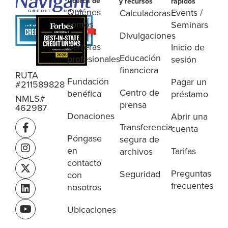
Acerca de
y recursos
rápidos
Quiénes
Events /
Calculadoras
somos
Seminars
Divulgaciones
Carreras
Inicio de
Educación
profesionales
sesión
financiera
RUTA
Fundación
Pagar un
#211589828
Centro de
benéfica
préstamo
NMLS#
prensa
462987
Donaciones
Abrir una
Transferencia
cuenta
Póngase
segura de
en
Tarifas
archivos
contacto
Preguntas
Seguridad
con
frecuentes
nosotros
Ubicaciones