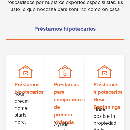
respaldados por nuestros expertos especialistas. Es
justo lo que necesita para sentirse como en casa.
Préstamos hipotecarios
Préstamos
Préstamos
Préstamos
hipotecarios
para
hipotecarios
Your
compradores
New
dream
de
Beginnings
home
Hacer
primera
starts
posible la
here.
vivienda
propiedad
Ayuda