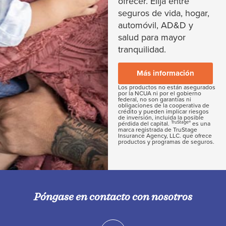
ofrecer. Elija entre
seguros de vida, hogar,
automóvil, AD&D y
salud para mayor
tranquilidad.
Más información
Los productos no están asegurados
por la NCUA ni por el gobierno
federal, no son garantías ni
obligaciones de la cooperativa de
crédito y pueden implicar riesgos
de inversión, incluida la posible
TruStage®
pérdida del capital.
es una
marca registrada de TruStage
Insurance Agency, LLC. que ofrece
productos y programas de seguros.
Póngase en contacto con nosotros