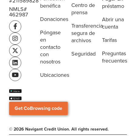
#211589828
Centro de
benéfica
préstamo
NMLS#
prensa
462987
Donaciones
Abrir una
Transferencia
cuenta
Póngase
segura de
en
Tarifas
archivos
contacto
Preguntas
Seguridad
con
frecuentes
nosotros
Ubicaciones
Get CoBrowsing code
© 2026 Navigant Credit Union. All rights reserved.