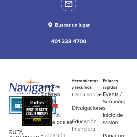
Buscar un lugar
401-233-4700
Herramientas
Enlaces
Acerca de
y recursos
rápidos
Quiénes
Events /
Calculadoras
somos
Seminars
Divulgaciones
Carreras
Inicio de
Educación
profesionales
sesión
financiera
RUTA
Fundación
Pagar un