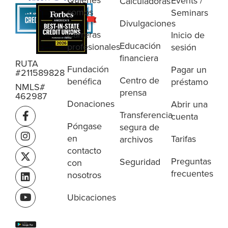
Quiénes
Events /
Calculadoras
somos
Seminars
Divulgaciones
Carreras
Inicio de
Educación
profesionales
sesión
financiera
RUTA
Fundación
Pagar un
#211589828
Centro de
benéfica
préstamo
NMLS#
prensa
462987
Donaciones
Abrir una
Transferencia
cuenta
Póngase
segura de
en
Tarifas
archivos
contacto
Preguntas
Seguridad
con
frecuentes
nosotros
Ubicaciones