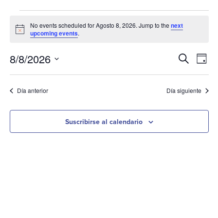
No events scheduled for Agosto 8, 2026. Jump to the
next
Notice
upcoming events
.
Evento
8/8/2026
Na
Buscar en
Día
Seleccione
Búsqu
po
la
las
y
Día anterior
Día siguiente
fecha.
vis
vistas
de
Suscribirse al calendario
Naveg
los
ev