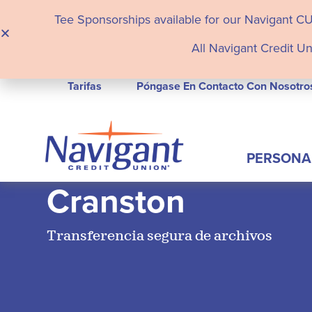
Tee Sponsorships available for our Navigant C
All Navigant Credit Un
Tarifas
Póngase En Contacto Con Nosotro
PERSONA
Cranston
Transferencia segura de archivos