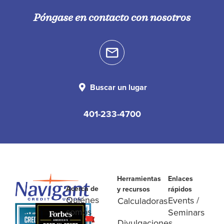
Póngase en contacto con nosotros
Buscar un lugar
401-233-4700
Herramientas
Enlaces
Acerca de
y recursos
rápidos
Quiénes
Events /
Calculadoras
somos
Seminars
Divulgaciones