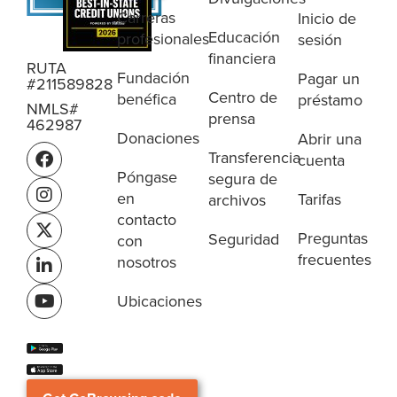
Carreras
Inicio de
Educación
profesionales
sesión
financiera
RUTA
Fundación
Pagar un
#211589828
Centro de
benéfica
préstamo
NMLS#
prensa
462987
Donaciones
Abrir una
Transferencia
cuenta
Póngase
segura de
en
Tarifas
archivos
contacto
Preguntas
Seguridad
con
frecuentes
nosotros
Ubicaciones