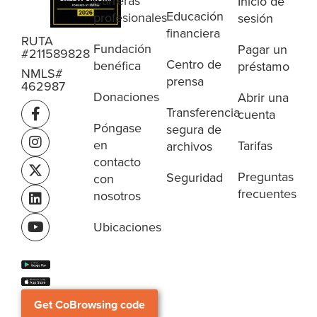
Carreras
Inicio de
Educación
profesionales
sesión
financiera
RUTA
Fundación
Pagar un
#211589828
Centro de
benéfica
préstamo
NMLS#
prensa
462987
Donaciones
Abrir una
Transferencia
cuenta
Póngase
segura de
en
Tarifas
archivos
contacto
Preguntas
Seguridad
con
frecuentes
nosotros
Ubicaciones
Get CoBrowsing code