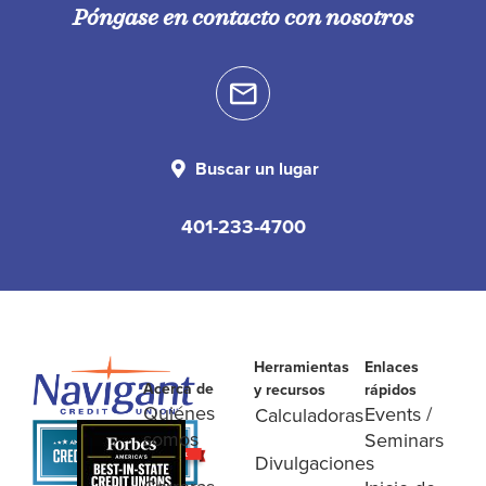
Póngase en contacto con nosotros
Buscar un lugar
401-233-4700
Herramientas
Enlaces
Acerca de
y recursos
rápidos
Quiénes
Events /
Calculadoras
somos
Seminars
Divulgaciones